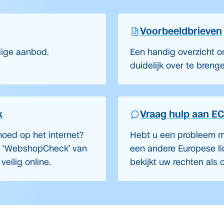
Voorbeeldbrieven
dige aanbod.
Een handig overzicht om
duidelijk over te breng
k
Vraag hulp aan EC
oed op het internet?
Hebt u een probleem m
e ‘WebshopCheck’ van
een andere Europese li
eilig online.
bekijkt uw rechten als