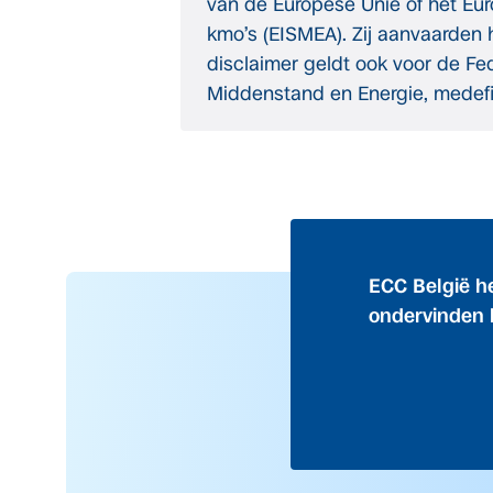
van de Europese Unie of het Eu
kmo’s (EISMEA). Zij aanvaarden 
disclaimer geldt ook voor de Fe
Middenstand en Energie, medefin
ECC België h
ondervinden 