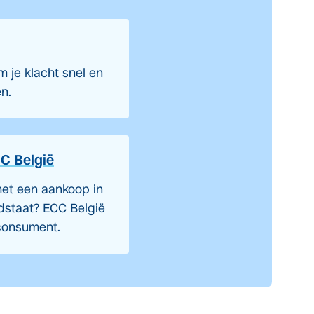
 je klacht snel en
en.
C België
et een aankoop in
dstaat? ECC België
 consument.