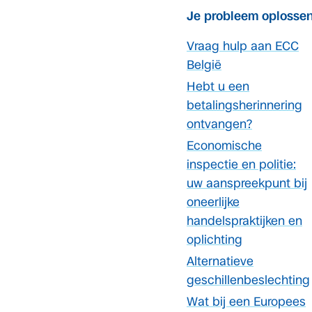
Je probleem oplosse
Vraag hulp aan ECC
België
Hebt u een
betalingsherinnering
ontvangen?
Economische
inspectie en politie:
uw aanspreekpunt bij
oneerlijke
handelspraktijken en
oplichting
Alternatieve
geschillenbeslechting
Wat bij een Europees