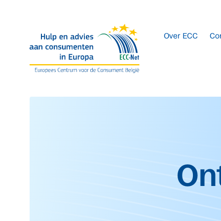
Overslaan naar hoofdinhoud.
Over ECC
Co
Start van de hoofdinh
On