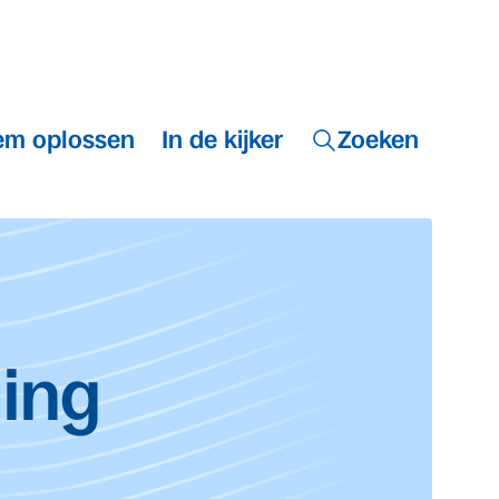
em oplossen
In de kijker
Zoeken
ing