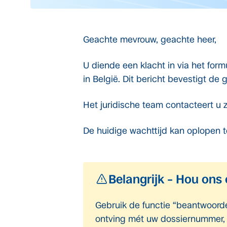
Geachte mevrouw, geachte heer,
U diende een klacht in via het fo
in België. Dit bericht bevestigt de
Het juridische team contacteert u 
De huidige wachttijd kan oplopen 
Belangrijk – Hou ons
Gebruik de functie “beantwoorde
ontving mét uw dossiernummer, 