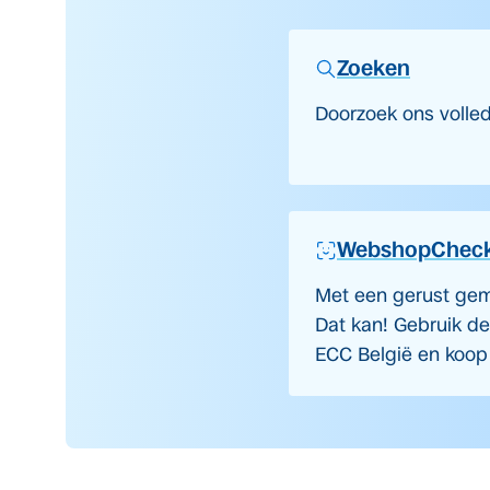
Zoeken
Doorzoek ons volle
WebshopChec
Met een gerust gem
Dat kan! Gebruik d
ECC België en koop v