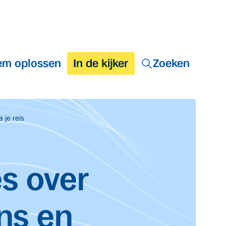
em oplossen
In de kijker
Zoeken
 je reis
es over
ens en