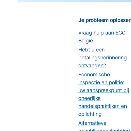
Je probleem oplosse
Vraag hulp aan ECC
België
Hebt u een
betalingsherinnering
ontvangen?
Economische
inspectie en politie:
uw aanspreekpunt bij
oneerlijke
handelspraktijken en
oplichting
Alternatieve