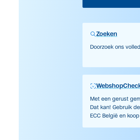
Zoeken
Doorzoek ons volle
WebshopChec
Met een gerust gem
Dat kan! Gebruik d
ECC België en koop v