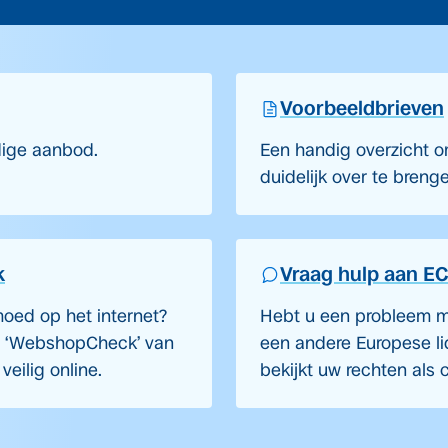
Voorbeeldbrieven
dige aanbod.
Een handig overzicht om
duidelijk over te breng
k
Vraag hulp aan EC
oed op het internet?
Hebt u een probleem m
e ‘WebshopCheck’ van
een andere Europese li
eilig online.
bekijkt uw rechten als