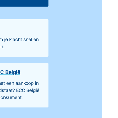
 je klacht snel en
en.
C België
et een aankoop in
dstaat? ECC België
 consument.