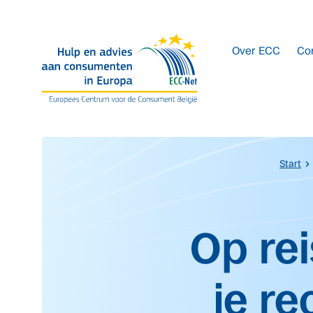
Overslaan naar hoofdinhoud.
Over ECC
Co
Start
Start van de hoofdinh
Op rei
je re