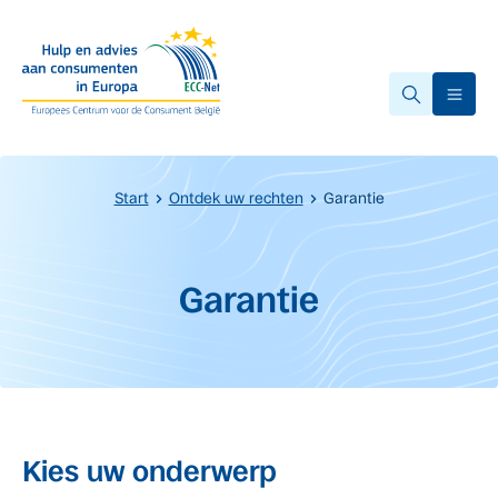
Overslaan naar hoofdinhoud.
Ope
Start
Ontdek uw rechten
Garantie
Start van de hoofdinhoud
Garantie
Kies uw onderwerp