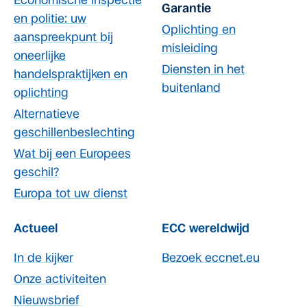
Economische inspectie
Garantie
en politie: uw
Oplichting en
aanspreekpunt bij
misleiding
oneerlijke
Diensten in het
handelspraktijken en
buitenland
oplichting
Alternatieve
geschillenbeslechting
Wat bij een Europees
geschil?
Europa tot uw dienst
Actueel
ECC wereldwijd
In de kijker
Bezoek eccnet.eu
Onze activiteiten
Nieuwsbrief