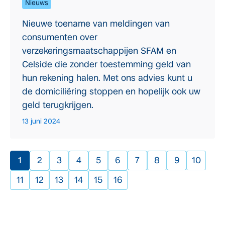
Nieuws
Nieuwe toename van meldingen van
consumenten over
verzekeringsmaatschappijen SFAM en
Celside die zonder toestemming geld van
hun rekening halen. Met ons advies kunt u
de domiciliëring stoppen en hopelijk ook uw
geld terugkrijgen.
13 juni 2024
1
2
3
4
5
6
7
8
9
10
11
12
13
14
15
16