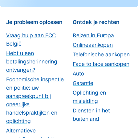
Je probleem oplossen
Ontdek je rechten
Vraag hulp aan ECC
Reizen in Europa
België
Onlineaankopen
Hebt u een
Telefonische aankopen
betalingsherinnering
Face to face aankopen
ontvangen?
Auto
Economische inspectie
Garantie
en politie: uw
Oplichting en
aanspreekpunt bij
misleiding
oneerlijke
Diensten in het
handelspraktijken en
buitenland
oplichting
Alternatieve