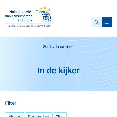
Overslaan naar hoofdinhoud.
Ope
Start
In de kijker
Start van de hoofdinhoud
In de kijker
Filter
Nieuws
Persbericht
Tips