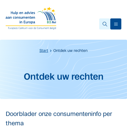
Overslaan naar hoofdinhoud.
Ope
Start
Ontdek uw rechten
Start van de hoofdinhoud
Ontdek uw rechten
Doorblader onze consumenteninfo per
thema