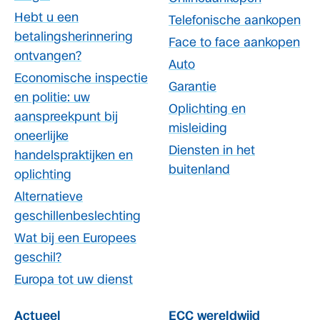
Hebt u een
Telefonische aankopen
betalingsherinnering
Face to face aankopen
ontvangen?
Auto
Economische inspectie
Garantie
en politie: uw
Oplichting en
aanspreekpunt bij
misleiding
oneerlijke
Diensten in het
handelspraktijken en
buitenland
oplichting
Alternatieve
geschillenbeslechting
Wat bij een Europees
geschil?
Europa tot uw dienst
Actueel
ECC wereldwijd