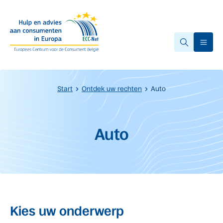
Overslaan naar hoofdinhoud.
Ope
Start
Ontdek uw rechten
Auto
Start van de hoofdinhoud
Auto
Kies uw onderwerp