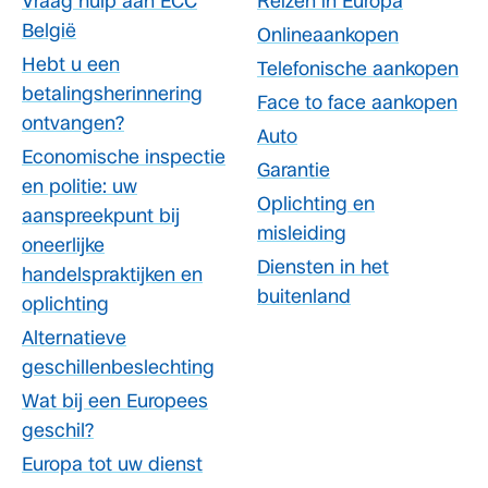
Vraag hulp aan ECC
Reizen in Europa
België
Onlineaankopen
Hebt u een
Telefonische aankopen
betalingsherinnering
Face to face aankopen
ontvangen?
Auto
Economische inspectie
Garantie
en politie: uw
Oplichting en
aanspreekpunt bij
misleiding
oneerlijke
Diensten in het
handelspraktijken en
buitenland
oplichting
Alternatieve
geschillenbeslechting
Wat bij een Europees
geschil?
Europa tot uw dienst