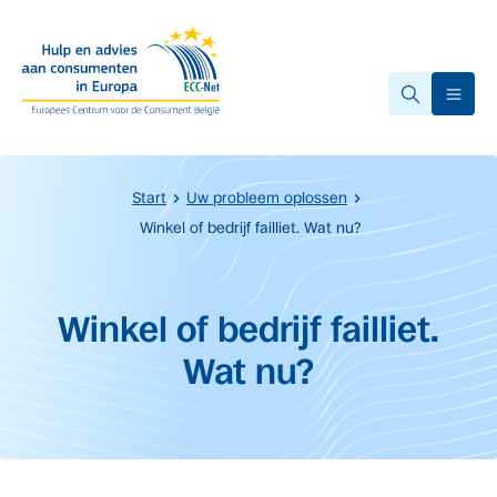
Overslaan naar hoofdinhoud.
Ope
Start
Uw probleem oplossen
Winkel of bedrijf failliet. Wat nu?
Start van de hoofdinhoud
Winkel of bedrijf failliet.
Wat nu?