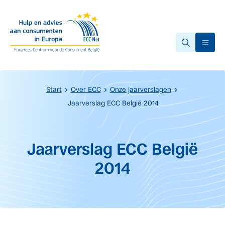
Overslaan naar hoofdinhoud.
Ope
Start
Over ECC
Onze jaarverslagen
Jaarverslag ECC België 2014
Start van de hoofdinhoud
Jaarverslag ECC België
2014