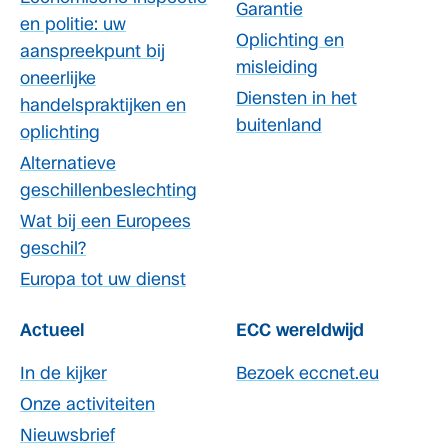
Garantie
en politie: uw
Oplichting en
aanspreekpunt bij
misleiding
oneerlijke
Diensten in het
handelspraktijken en
buitenland
oplichting
Alternatieve
geschillenbeslechting
Wat bij een Europees
geschil?
Europa tot uw dienst
Actueel
ECC wereldwijd
In de kijker
Bezoek eccnet.eu
Onze activiteiten
Nieuwsbrief