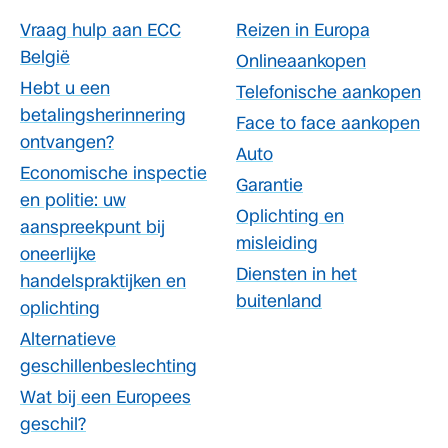
Vraag hulp aan ECC
Reizen in Europa
België
Onlineaankopen
Hebt u een
Telefonische aankopen
betalingsherinnering
Face to face aankopen
ontvangen?
Auto
Economische inspectie
Garantie
en politie: uw
Oplichting en
aanspreekpunt bij
misleiding
oneerlijke
Diensten in het
handelspraktijken en
buitenland
oplichting
Alternatieve
geschillenbeslechting
Wat bij een Europees
geschil?