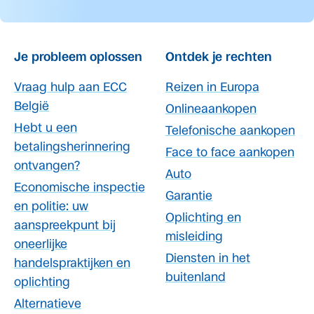
Je probleem oplossen
Ontdek je rechten
Vraag hulp aan ECC
Reizen in Europa
België
Onlineaankopen
Hebt u een
Telefonische aankopen
betalingsherinnering
Face to face aankopen
ontvangen?
Auto
Economische inspectie
Garantie
en politie: uw
Oplichting en
aanspreekpunt bij
misleiding
oneerlijke
Diensten in het
handelspraktijken en
buitenland
oplichting
Alternatieve