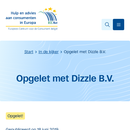
Overslaan naar hoofdinhoud.
Ope
Start
In de kijker
Opgelet met Dizzle B.V.
Start van de hoofdinhoud
Opgelet met Dizzle B.V.
Opgelet!
Gepubliceerd op
18 juni 2019.