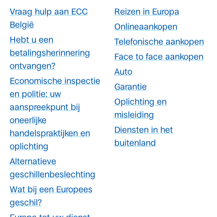
Vraag hulp aan ECC
Reizen in Europa
België
Onlineaankopen
Hebt u een
Telefonische aankopen
betalingsherinnering
Face to face aankopen
ontvangen?
Auto
Economische inspectie
Garantie
en politie: uw
Oplichting en
aanspreekpunt bij
misleiding
oneerlijke
Diensten in het
handelspraktijken en
buitenland
oplichting
Alternatieve
geschillenbeslechting
Wat bij een Europees
geschil?