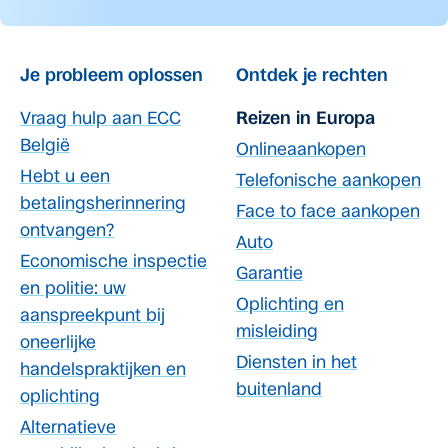
Je probleem oplossen
Ontdek je rechten
Vraag hulp aan ECC
Reizen in Europa
België
Onlineaankopen
Hebt u een
Telefonische aankopen
betalingsherinnering
Face to face aankopen
ontvangen?
Auto
Economische inspectie
Garantie
en politie: uw
Oplichting en
aanspreekpunt bij
misleiding
oneerlijke
Diensten in het
handelspraktijken en
buitenland
oplichting
Alternatieve