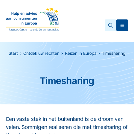
Overslaan naar hoofdinhoud.
Ope
Start
Ontdek uw rechten
Reizen in Europa
Timesharing
Start van de hoofdinhoud
Timesharing
Een vaste stek in het buitenland is de droom van
velen. Sommigen realiseren die met timesharing of