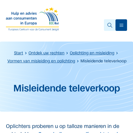
Overslaan naar hoofdinhoud.
Ope
Start
Ontdek uw rechten
Oplichting en misleiding
Vormen van misleiding en oplichting
Misleidende televerkoop
Start van de hoofdinhoud
Misleidende televerkoop
Oplichters proberen u op talloze manieren in de