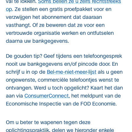
val te lokken.
Soms bellen ze u zelfs rechtstreeks
op
. Ze stellen een gratis proefpakket voor en
verzwijgen het abonnement dat daaraan
vasthangt. Of ze beweren dat ze voor een
vertrouwde organisatie werken en ontfutselen
daarna uw bankgegevens.
De gouden tip? Geef tijdens een telefoongesprek
nooit uw bankgegevens en/of pincode door. En
schrijf u in op de
Bel-me-niet-meer-lijst
als u geen
ongewenste, commerciële telefoontjes wenst te
ontvangen. Werd u toch opgelicht? Kaart het dan
aan via
ConsumerConnect
, het meldpunt van de
Economische Inspectie van de FOD Economie.
Om u beter te wapenen tegen deze
oplichtingspraktijk, delen we hieronder enkele