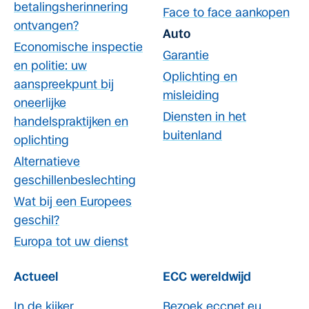
betalingsherinnering
Face to face aankopen
ontvangen?
Auto
Economische inspectie
Garantie
en politie: uw
Oplichting en
aanspreekpunt bij
misleiding
oneerlijke
Diensten in het
handelspraktijken en
buitenland
oplichting
Alternatieve
geschillenbeslechting
Wat bij een Europees
geschil?
Europa tot uw dienst
Actueel
ECC wereldwijd
In de kijker
Bezoek eccnet.eu