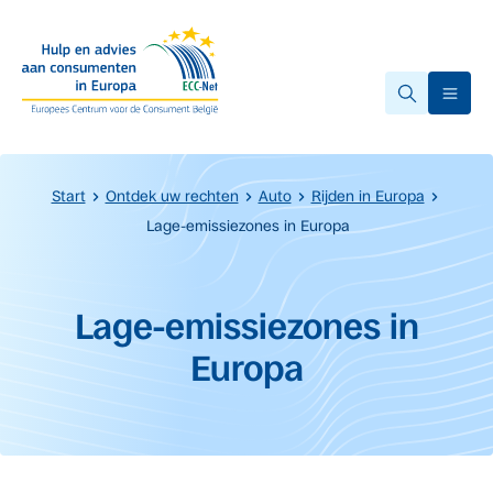
Overslaan naar hoofdinhoud.
Ope
Start
Ontdek uw rechten
Auto
Rijden in Europa
Lage-emissiezones in Europa
Start van de hoofdinhoud
Lage-emissiezones in
Europa