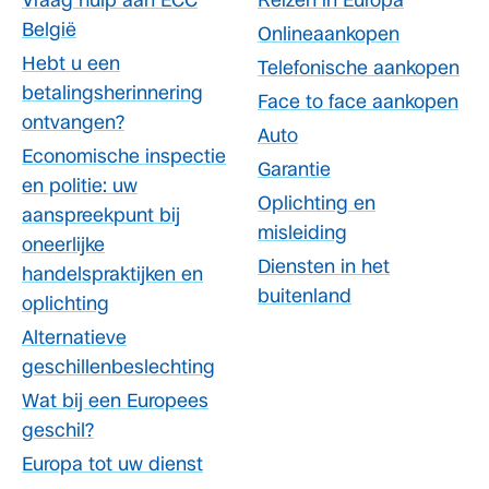
Vraag hulp aan ECC
Reizen in Europa
België
Onlineaankopen
Hebt u een
Telefonische aankopen
betalingsherinnering
Face to face aankopen
ontvangen?
Auto
Economische inspectie
Garantie
en politie: uw
Oplichting en
aanspreekpunt bij
misleiding
oneerlijke
Diensten in het
handelspraktijken en
buitenland
oplichting
Alternatieve
geschillenbeslechting
Wat bij een Europees
geschil?
Europa tot uw dienst