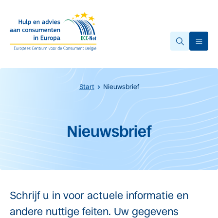
Overslaan naar hoofdinhoud.
Ope
Start
Nieuwsbrief
Start van de hoofdinhoud
Nieuwsbrief
Schrijf u in voor actuele informatie en
andere nuttige feiten. Uw gegevens