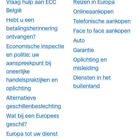
Vraag hulp aan ECC
Reizen in Europa
België
Onlineaankopen
Hebt u een
Telefonische aankopen
betalingsherinnering
Face to face aankopen
ontvangen?
Auto
Economische inspectie
Garantie
en politie: uw
Oplichting en
aanspreekpunt bij
misleiding
oneerlijke
Diensten in het
handelspraktijken en
buitenland
oplichting
Alternatieve
geschillenbeslechting
Wat bij een Europees
geschil?
Europa tot uw dienst