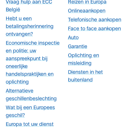
Vraag hulp aan ECC
Reizen in Europa
België
Onlineaankopen
Hebt u een
Telefonische aankopen
betalingsherinnering
Face to face aankopen
ontvangen?
Auto
Economische inspectie
Garantie
en politie: uw
Oplichting en
aanspreekpunt bij
misleiding
oneerlijke
Diensten in het
handelspraktijken en
buitenland
oplichting
Alternatieve
geschillenbeslechting
Wat bij een Europees
geschil?
Europa tot uw dienst