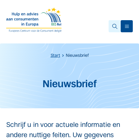
Overslaan naar hoofdinhoud.
Ope
Start
Nieuwsbrief
Start van de hoofdinhoud
Nieuwsbrief
Schrijf u in voor actuele informatie en
andere nuttige feiten. Uw gegevens