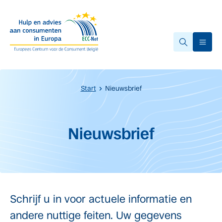
Overslaan naar hoofdinhoud.
Ope
Start
Nieuwsbrief
Start van de hoofdinhoud
Nieuwsbrief
Schrijf u in voor actuele informatie en
andere nuttige feiten. Uw gegevens