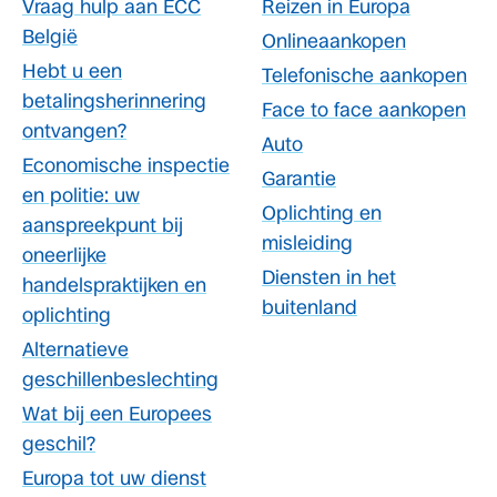
Vraag hulp aan ECC
Reizen in Europa
België
Onlineaankopen
Hebt u een
Telefonische aankopen
betalingsherinnering
Face to face aankopen
ontvangen?
Auto
Economische inspectie
Garantie
en politie: uw
Oplichting en
aanspreekpunt bij
misleiding
oneerlijke
Diensten in het
handelspraktijken en
buitenland
oplichting
Alternatieve
geschillenbeslechting
Wat bij een Europees
geschil?
Europa tot uw dienst